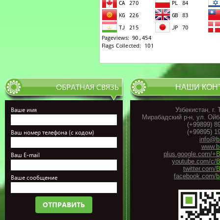
ОБРАТНАЯ СВЯЗЬ
НАШИ КОН
Ваше имя
Узбекистан, г.
Мирабадский р-н, ул. Ойб
(+99899) 8
(+99895) 1
Ваш номер телефона (с кодом)
info@
b
www.
b
plus.google.com/+
B
Ваш E-mail
youtube.com/c/
B
twitter.com/
B
facebook.com/
b
Ваше сообщение
ОТПРАВИТЬ