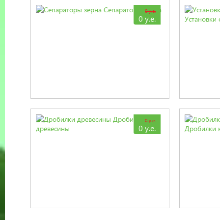
Сепараторы зерна
0 у.е.
0 у.е.
Установки
Дробилки
0 у.е.
0 у.е.
древесины
Дробилки 