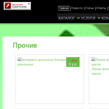
КАТАЛОГ
УСЛУГИ
КО
Прочие
Аппараты
0 у.е.
0 у.е.
доильные
Линии фил
масла
Станьте нашим представителем у себя в ре