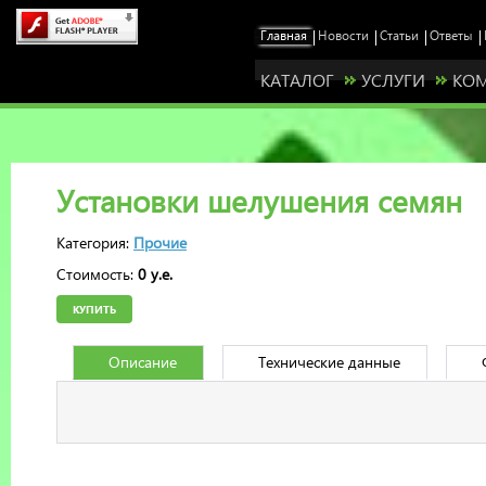
КАТАЛОГ
УСЛУГИ
КО
Установки шелушения семян
Категория:
Прочие
Стоимость:
0 у.е.
КУПИТЬ
Описание
Технические данные
Станьте нашим представителем у себя в ре