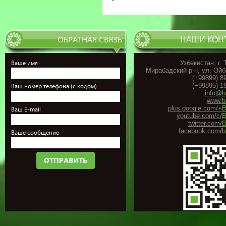
ОБРАТНАЯ СВЯЗЬ
НАШИ КОН
Ваше имя
Узбекистан, г.
Мирабадский р-н, ул. Ойб
(+99899) 8
(+99895) 1
Ваш номер телефона (с кодом)
info@
b
www.
b
plus.google.com/+
B
Ваш E-mail
youtube.com/c/
B
twitter.com/
B
facebook.com/
b
Ваше сообщение
ОТПРАВИТЬ