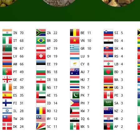
Жмых подсолнечника
Соевый текстурат
Мас