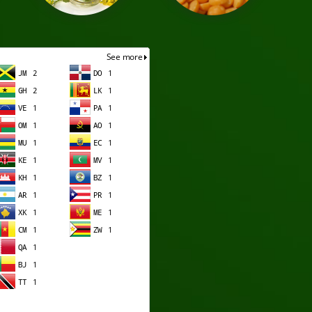
ло соевое
Семена гороха
Ячмень