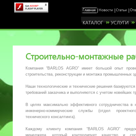
КАТАЛОГ
УСЛУГИ
Строительно-монтажные ра
Компания “BARLOS AGRO” имеет большой опыт прове
строительства, реконструкции и монтажа промышленных з
Наши технологические и технические решения базируются
требований заказчика и выполняются с учетом новейших т
В целях максимально эффективного сотрудничества в 
инженерно-коммерческие службы (отдел проектног
технического консалтинга).
Каждому клиенту компания “BARLOS AGRO” предост
менеджера, который контролирует качество и сро