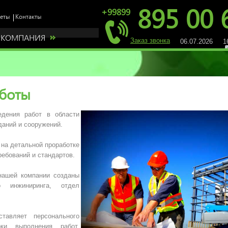
895 00 
+99899
КОМПАНИЯ
Заказ звонка
06.07.2026 16
боты
дения работ в области
даний и сооружений.
 на детальной проработке
ребований и стандартов.
нашей компании созданы
о инжиниринга, отдел
авляет персонального
ки выполнения работ,