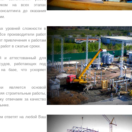
чиком на всех этапах
онсалтинга до оказания
ии.
ых уровней сложности в
Все производители работ
ыт привлечения к работам
работ в сжатые сроки.
ый и аттестованный для
осудов, работающих под
на базе, что ускоряет
ски является основой
яя строительные работы,
ку отвечаем за качество
ынке.
ем ответят на любой Ваш