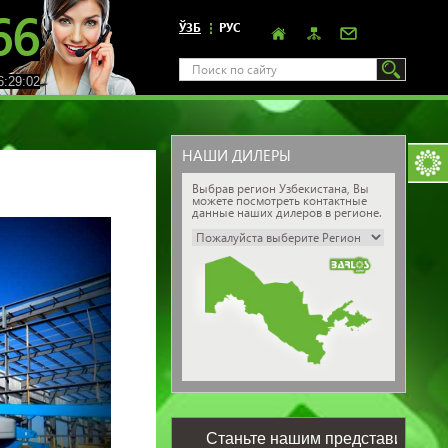
66
ЎЗБ
РУС
:29:03
НАШИ ДИЛЕРЫ
Выбрав регион Узбекистана, Вы
можете посмотреть контактные
данные наших дилеров в регионе.
Станьте нашим представителем у се