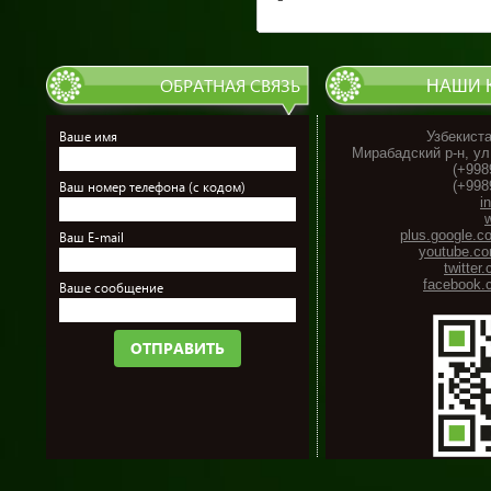
ОБРАТНАЯ СВЯЗЬ
НАШИ 
Ваше имя
Узбекиста
Мирабадский р-н, ул
(+998
(+998
Ваш номер телефона (с кодом)
i
plus.google.c
Ваш E-mail
youtube.co
twitter
facebook.
Ваше сообщение
ОТПРАВИТЬ