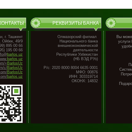
КОНТАКТЫ
РЕКВИЗИТЫ БАНКА
н, г. Ташкент
Олмазорский филиал
Вы может
. Ойбек, 49/9
Национального банка
услуги
99) 895 00 66
внешнеэкономической
удобн
95) 195 00 66
деятельности
nfo@
barlos.uz
Республики Узбекистан
www.
barlos.uz
(НБ ВЭД РУз)
om/+
BarlosUz
П
m/c/
BarlosUz
Р/с: 2020 8000 8004 6635 0001
Систем
.com/
BarlosUz
МФО: 00876
Потре
com/
barlos.uz
ИНН: 303319714
ОКОНХ: 14832
Подар