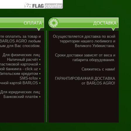
ОПЛАТА
ДОСТАВКА
е оплатить за товар и
Осуществляется доставка по всей
 BARLOS AGRO любым
территории нашего любимого и
ым для Вас способом.
Великого Узбекистана.
Для физических лиц:
Сроки доставки
зависят от веса и
Наличный расчёт
•
габарита оборудования.
ластиковой карточкой
•
ой банкинга - сlick.uz
•
Свяжитесь с нами!
бительским кредитом
•
SMS-to'lov
•
ГАРАНТИРОВАННАЯ ДОСТАВКА
очной картой BARLOS
•
от BARLOS AGRO!
Для юридических лиц:
Банковский платёж
•