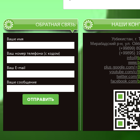
ОБРАТНАЯ СВЯЗЬ
НАШИ КОН
Ваше имя
Узбекистан, г.
Мирабадский р-н, ул. Ойб
(+99899) 8
(+99895) 1
Ваш номер телефона (с кодом)
info@
b
www.
b
plus.google.com/+
B
Ваш E-mail
youtube.com/c/
B
twitter.com/
B
facebook.com/
b
Ваше сообщение
ОТПРАВИТЬ