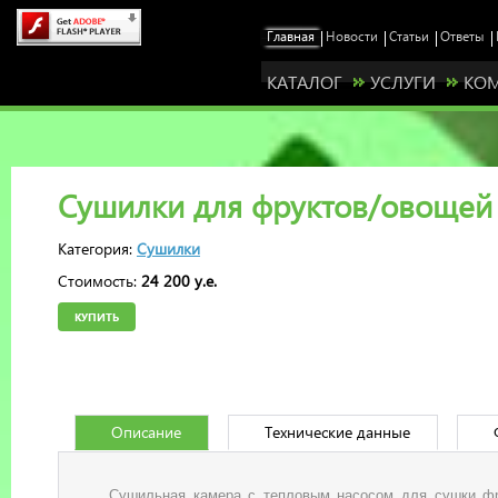
КАТАЛОГ
УСЛУГИ
КО
Сушилки для фруктов/овощей 
Категория:
Сушилки
Стоимость:
24 200 у.е.
КУПИТЬ
Описание
Технические данные
Станьте нашим представителем у себя в ре
Сушильная камера с тепловым насосом для сушки фр