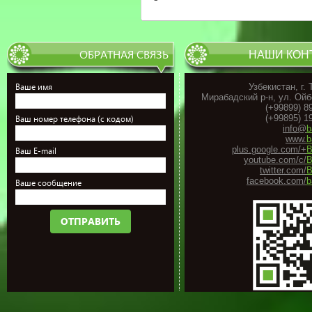
ОБРАТНАЯ СВЯЗЬ
НАШИ КОН
Ваше имя
Узбекистан, г.
Мирабадский р-н, ул. Ойб
(+99899) 8
(+99895) 1
Ваш номер телефона (с кодом)
info@
b
www.
b
plus.google.com/+
B
Ваш E-mail
youtube.com/c/
B
twitter.com/
B
facebook.com/
b
Ваше сообщение
ОТПРАВИТЬ