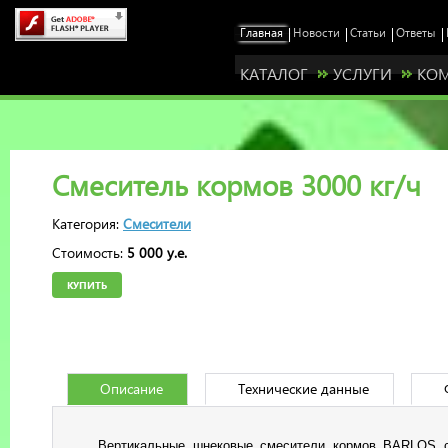
КАТАЛОГ
УСЛУГИ
КО
Смеситель кормов 3000 кг/ч
Категория:
Смесители
Стоимость:
5 000 у.е.
КУПИТЬ
Описание
Технические данные
Станьте нашим представителем у себя в ре
Вертикальные шнековые смесители кормов BARLOS с