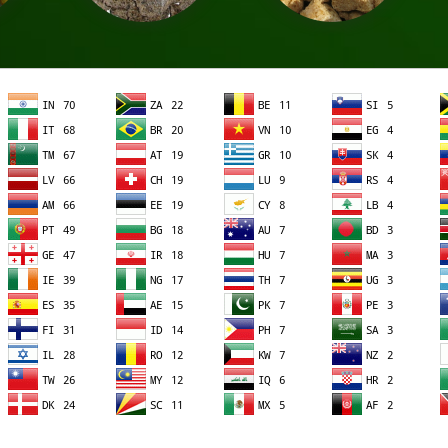
Жмых подсолнечника
Соевый текстурат
Масло