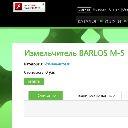
КАТАЛОГ
УСЛУГИ
Измельчитель BARLOS М-5
Категория:
Измельчители
Стоимость:
0 у.е.
КУПИТЬ
Описание
Технические данные
Станьте нашим представителем у себя 