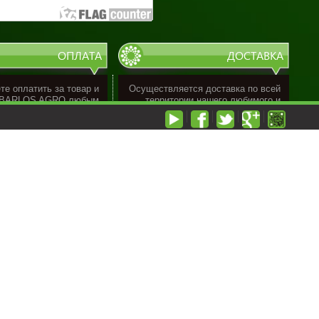
ОПЛАТА
ДОСТАВКА
е оплатить за товар и
Осуществляется доставка по всей
 BARLOS AGRO любым
территории нашего любимого и
ым для Вас способом.
Великого Узбекистана.
Для физических лиц:
Сроки доставки
зависят от веса и
Наличный расчёт
•
габарита оборудования.
ластиковой карточкой
•
ой банкинга - сlick.uz
•
Свяжитесь с нами!
бительским кредитом
•
SMS-to'lov
•
ГАРАНТИРОВАННАЯ ДОСТАВКА
очной картой BARLOS
•
от BARLOS AGRO!
Для юридических лиц:
Банковский платёж
•