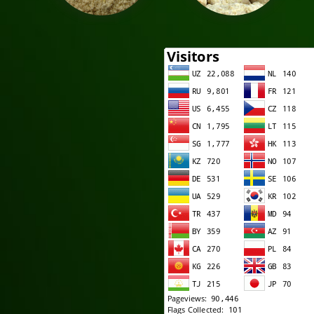
Рыбная мука
Шрот соевый
Полножир