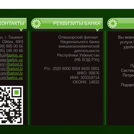
КОНТАКТЫ
РЕКВИЗИТЫ БАНКА
н, г. Ташкент
Олмазорский филиал
Вы может
. Ойбек, 49/9
Национального банка
услуги
99) 895 00 66
внешнеэкономической
удобн
95) 195 00 66
деятельности
nfo@
barlos.uz
Республики Узбекистан
www.
barlos.uz
(НБ ВЭД РУз)
om/+
BarlosUz
П
m/c/
BarlosUz
Р/с: 2020 8000 8004 6635 0001
Систем
.com/
BarlosUz
МФО: 00876
Потре
com/
barlos.uz
ИНН: 303319714
ОКОНХ: 14832
Подар