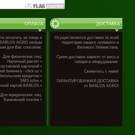
ОПЛАТА
ДОСТАВКА
е оплатить за товар и
Осуществляется доставка по всей
 BARLOS AGRO любым
территории нашего любимого и
ым для Вас способом.
Великого Узбекистана.
Для физических лиц:
Сроки доставки
зависят от веса и
Наличный расчёт
•
габарита оборудования.
ластиковой карточкой
•
ой банкинга - сlick.uz
•
Свяжитесь с нами!
бительским кредитом
•
SMS-to'lov
•
ГАРАНТИРОВАННАЯ ДОСТАВКА
очной картой BARLOS
•
от BARLOS AGRO!
Для юридических лиц:
Банковский платёж
•