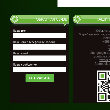
ОБРАТНАЯ СВЯЗЬ
НАШИ 
Ваше имя
Узбекиста
Мирабадский р-н, ул
(+998
(+998
Ваш номер телефона (с кодом)
i
plus.google.c
Ваш E-mail
youtube.co
twitter
facebook.
Ваше сообщение
ОТПРАВИТЬ