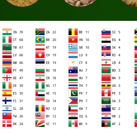
ная соя
Корм для кошек и собак
Корм из зерновых и бобов