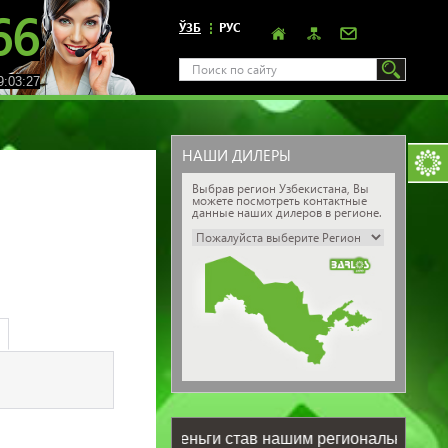
66
ЎЗБ
РУС
:03:28
НАШИ ДИЛЕРЫ
Выбрав регион Узбекистана, Вы
можете посмотреть контактные
данные наших дилеров в регионе.
 Вам зарабатывать деньги став нашим региональным предс