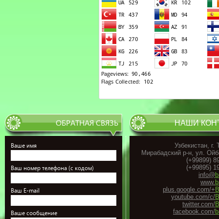
ОБРАТНАЯ СВЯЗЬ
НАШИ КОН
Ваше имя
Узбекистан, г.
Мирабадский р-н, ул. Ойб
(+99899) 8
(+99895) 1
Ваш номер телефона (с кодом)
info@
b
www.
b
plus.google.com/+
B
Ваш E-mail
youtube.com/c/
B
twitter.com/
B
facebook.com/
b
Ваше сообщение