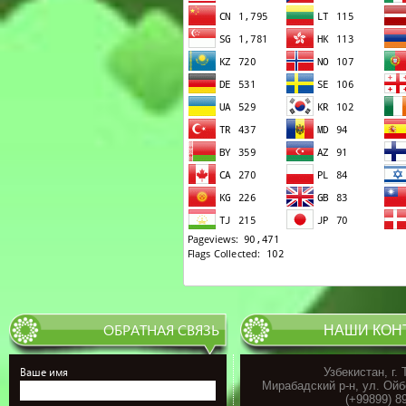
ОБРАТНАЯ СВЯЗЬ
НАШИ КОН
Ваше имя
Узбекистан, г.
Мирабадский р-н, ул. Ойб
(+99899) 8