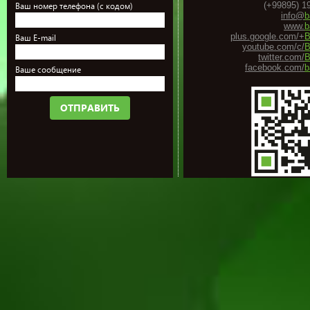
(+99895) 1
Ваш номер телефона (с кодом)
info@
b
www.
b
plus.google.com/+
B
Ваш E-mail
youtube.com/c/
B
twitter.com/
B
facebook.com/
b
Ваше сообщение
ОТПРАВИТЬ