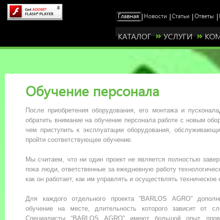
КАТАЛОГ
УСЛУГИ
КО
Обучение персонала
После приобретения оборудования, его монтажа и пусконала
обратить внимание на обучение персонала работе с новым об
чем приступить к эксплуатации оборудования, обслуживающ
пройти соответствующее обучение.
Мы считаем, что ни один проект не является полностью заве
пока люди, ответственные за ежедневную работу технологическ
как он работает, как им управлять и осуществлять техническое
Для каждого отдельного проекта “BARLOS AGRO” дополни
обучение на месте, длительность которого зависит от сл
Станьте нашим представителем у себя в ре
Специалисты “BARLOS AGRO” имеют большой опыт пров