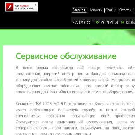
КАТАЛОГ
УСЛУГИ
КО
Сервисное обслуживание
В наше время становится всё проще подобрать обор
предложений, широкий спектр цен и брэндов производител
технику для любых потребностей и возможностей. Но далеко 
оборудования сможет обеспечить вам полный спектр усл
подключения до гарантийного сервиса и ремонта оборудования.
Компания “BARLOS AGRO”, в отличие от большинства поставщ
имеет собственную сервисную службу, в штате которой
специалисты, постоянно повышающие свой профессио
Обслуживая сотни наименований оборудования, наши ма
совершенствовать свои навыки, стажируясь на заводах-изго
Станьте нашим представителем у себя в ре
которую мы предлагаем своим клиентам.