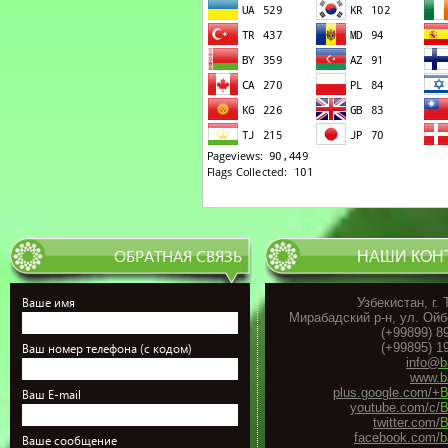
ОБРАТНАЯ СВЯЗЬ
НАШИ КОН
Ваше имя
Узбекистан, г.
Мирабадский р-н, ул. Ойб
(+99899) 8
(+99895) 1
Ваш номер телефона (с кодом)
info@
b
www.
b
plus.google.com/+
B
Ваш E-mail
youtube.com/c/
B
twitter.com/
B
facebook.com/
b
Ваше сообщение