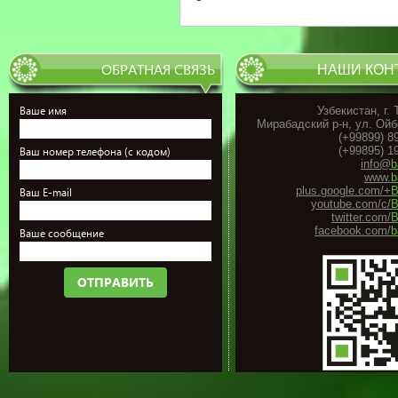
ОБРАТНАЯ СВЯЗЬ
НАШИ КОН
Ваше имя
Узбекистан, г.
Мирабадский р-н, ул. Ойб
(+99899) 8
(+99895) 1
Ваш номер телефона (с кодом)
info@
b
www.
b
plus.google.com/+
B
Ваш E-mail
youtube.com/c/
B
twitter.com/
B
facebook.com/
b
Ваше сообщение
ОТПРАВИТЬ