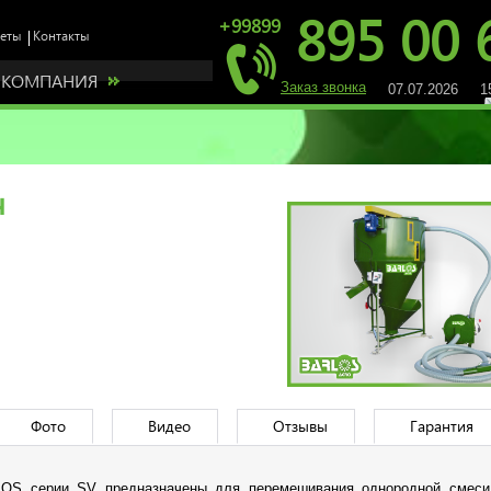
895 00 
+99899
КОМПАНИЯ
Заказ звонка
07.07.2026 15
ч
Фото
Видео
Отзывы
Гарантия
 регионе! Мы предлагаем Вам зарабатывать деньги став н
LOS серии SV предназначены для перемешивания однородной смес