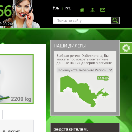
66
ЎЗБ
РУС
:20:26
НАШИ ДИЛЕРЫ
Выбрав регион Узбекистана, Вы
можете посмотреть контактные
данные наших дилеров в регионе.
ашим региональным представителем.
и из любых