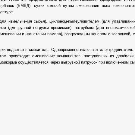
 добавок (БМВД), сухих смесей путем смешивания всех компоненто
ептуре.
для измельчения сырья), циклоном-пылеуловителем (для улавливани
ом (для ручной погрузки премиксов), патрубком (для пневматической 
мешивании и нагнетании помола), разгрузочным каналом с заслонкой, 
лки подается в смеситель. Одновременно включают электродвигатель 
том происходит смешивание компонентов, поступивших из дробилки
мбикорма осуществляется через выгрузной патрубок при включенном см