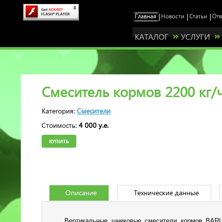
КАТАЛОГ
УСЛУГИ
Смеситель кормов 2200 кг/
Категория:
Смесители
Стоимость:
4 000 у.е.
КУПИТЬ
Описание
Технические данные
Станьте нашим представителем у себя в
Вертикальные шнековые смесители кормов BAR