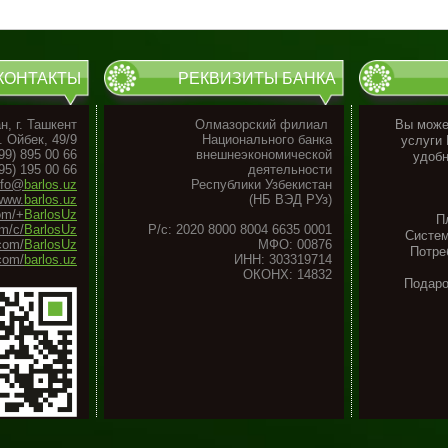
КОНТАКТЫ
РЕКВИЗИТЫ БАНКА
н, г. Ташкент
Олмазорский филиал
Вы может
. Ойбек, 49/9
Национального банка
услуги
99) 895 00 66
внешнеэкономической
удобн
95) 195 00 66
деятельности
nfo@
barlos.uz
Республики Узбекистан
www.
barlos.uz
(НБ ВЭД РУз)
om/+
BarlosUz
П
m/c/
BarlosUz
Р/с: 2020 8000 8004 6635 0001
Систем
.com/
BarlosUz
МФО: 00876
Потре
com/
barlos.uz
ИНН: 303319714
ОКОНХ: 14832
Подар