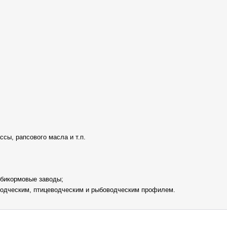
сы, рапсового масла и т.п.
мбикормовые заводы;
водческим, птицеводческим и рыбоводческим профилем.