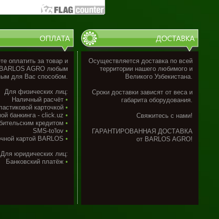
ОПЛАТА
ДОСТАВКА
е оплатить за товар и
Осуществляется доставка по всей
 BARLOS AGRO любым
территории нашего любимого и
ым для Вас способом.
Великого Узбекистана.
Для физических лиц:
Сроки доставки
зависят от веса и
Наличный расчёт
•
габарита оборудования.
ластиковой карточкой
•
ой банкинга - сlick.uz
•
Свяжитесь с нами!
бительским кредитом
•
SMS-to'lov
•
ГАРАНТИРОВАННАЯ ДОСТАВКА
очной картой BARLOS
•
от BARLOS AGRO!
Для юридических лиц:
Банковский платёж
•