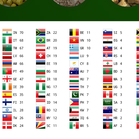
ыб
Жмых подсолнечника
Соевый текстурат