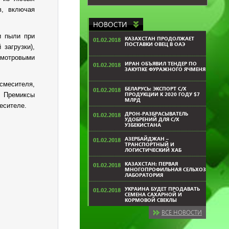
в, включая
НОВОСТИ
и пыли при
КАЗАХСТАН ПРОДОЛЖАЕТ
01.02.2018
ПОСТАВКИ ОВЕЦ В ОАЭ
загрузки),
смотровыми
ИРАН ОБЪЯВИЛ ТЕНДЕР ПО
01.02.2018
ЗАКУПКЕ ФУРАЖНОГО ЯЧМЕНЯ
смесителя,
БЕЛАРУСЬ: ЭКСПОРТ С/Х
01.02.2018
ПРОДУКЦИИ К 2020 ГОДУ $7
. Премиксы
МЛРД
есителе.
ДРОН-РАЗБРАСЫВАТЕЛЬ
01.02.2018
УДОБРЕНИЙ ДЛЯ С/Х
УЗБЕКИСТАНА
АЗЕРБАЙДЖАН –
01.02.2018
ТРАНСПОРТНЫЙ И
ЛОГИСТИЧЕСКИЙ ХАБ
КАЗАХСТАН: ПЕРВАЯ
01.02.2018
МНОГОПРОФИЛЬНАЯ СЕЛЬХОЗ
ЛАБОРАТОРИЯ
УКРАИНА БУДЕТ ПРОДАВАТЬ
01.02.2018
СЕМЕНА САХАРНОЙ И
КОРМОВОЙ СВЕКЛЫ
ВСЕ НОВОСТИ