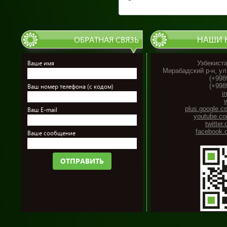
ОБРАТНАЯ СВЯЗЬ
НАШИ 
Ваше имя
Узбекиста
Мирабадский р-н, ул
(+998
(+998
Ваш номер телефона (с кодом)
i
plus.google.c
Ваш E-mail
youtube.co
twitter
facebook.
Ваше сообщение
ОТПРАВИТЬ