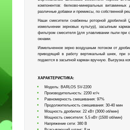
компонентов: белково-минеральных витаминных
различные добавки и премиксы, по собственной рец
Наши смесители снабжены роторной дробилкой (
измельчении зерновых культур), засыпным карман
фильтром смесителя (для улавливании пыли при с
окнами.
Измельченное зерно воздушным потоком от дроби
приводящий в работу вертикальный шнек, при э
подаются в засыпной карман вручную. Выгрузка ко
ХАРАКТЕРИСТИКА:
Модель: BARLOS SV-2200
Производительность: 2200 кг/ч
Равномерность смешивания: 97%
Продолжительность смешивания: 30-40 мин
Мощность дробилки: 22 кВт (3000 об/мин)
Мощность смесителя: 5,5 кВт (1500 об/мин)
Напряжение сети: 380 В
Всасывающий шланг: 8 м