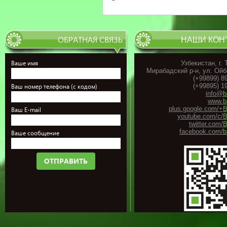
ОБРАТНАЯ СВЯЗЬ
НАШИ КОН
Ваше имя
Узбекистан, г.
Мирабадский р-н, ул. Ойб
(+99899) 8
(+99895) 1
Ваш номер телефона (с кодом)
info@
b
www.
b
plus.google.com/+
B
Ваш E-mail
youtube.com/c/
B
twitter.com/
B
facebook.com/
b
Ваше сообщение
ОТПРАВИТЬ