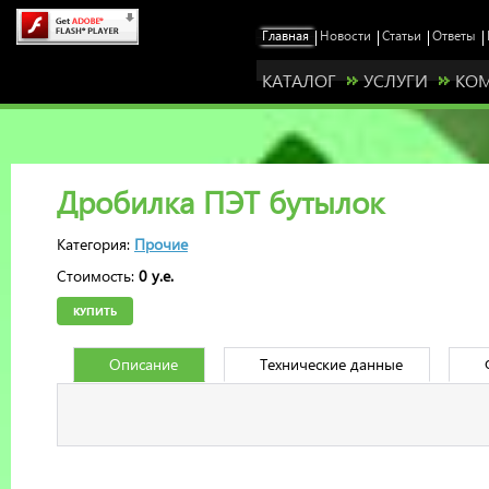
КАТАЛОГ
УСЛУГИ
КО
Дробилка ПЭТ бутылок
Категория:
Прочие
Стоимость:
0 у.е.
КУПИТЬ
Описание
Технические данные
Станьте нашим представителем у себя в ре