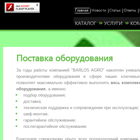
КАТАЛОГ
УСЛУГИ
КО
Поставка оборудования
За годы работы компанией "BARLOS AGRO" накоплен уникал
производителями оборудования в сфере наших ключевых
позволяет максимально эффективно выполнять
весь комплекс
оборудования
, а именно:
подбор оборудования;
доставка;
техническая поддержка и сопровождение при эксплуатации;
шеф-монтаж;
гарантийное обслуживание;
послегарантийное обслуживание.
Станьте нашим предст
Благодаря совокупному опыту всех подразделений компании (