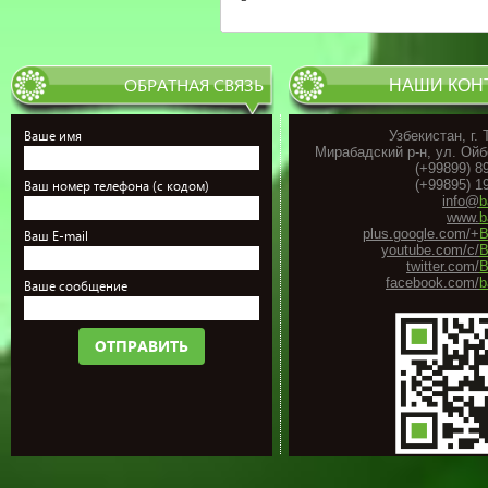
ОБРАТНАЯ СВЯЗЬ
НАШИ КОН
Ваше имя
Узбекистан, г.
Мирабадский р-н, ул. Ойб
(+99899) 8
(+99895) 1
Ваш номер телефона (с кодом)
info@
b
www.
b
plus.google.com/+
B
Ваш E-mail
youtube.com/c/
B
twitter.com/
B
facebook.com/
b
Ваше сообщение
ОТПРАВИТЬ